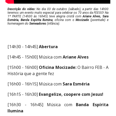
Descrição do vídeo:
No dia
03 de outubro (sábado), a partir das 14h30
teremos um evento muito especial para celebrar os 70 anos da FEEGO!
Na
1ª PARTE (14h30 às 16h45) te
ve
alegria cristã com
Ariane Alves, Sara
Esméria, Banda Espírita Ilumina
, oficina com o
Mocizade
(juventude) e
homenagem do
Semeadores
(infância).
[14h30 - 14h45]
Abertura
[14h45 - 15h00]
Música com
Ariane Alves
[15h00 - 16h00]
Oficina Mocizade:
O Bairro FEB - A
História que a gente fez
[16h00 - 16h15]
Música com
Sara Esméria
[16h15 - 16h30]
Evangelize, coopere com Jesus!
[16h30 - 16h45]
Música com
Banda Espírita
Ilumina